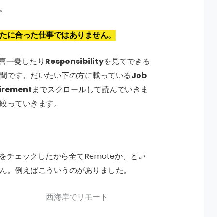
。
たに合った仕事ではありません。
喜一憂したり
Responsibility
を見てできる
間です。だいたい下の方に載っている
Job
irement
までスクロールして読んでいきま
絞っていきます。
ンをチェックしたから全てRemoteか、とい
ん。例えばこういうのがありました。
西海岸でリモート