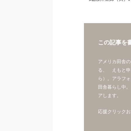
この記事を
アメリカ田舎の
る、 えもと申
ら
）。アラフォ
田舎暮らし中。
アします。
応援クリックお