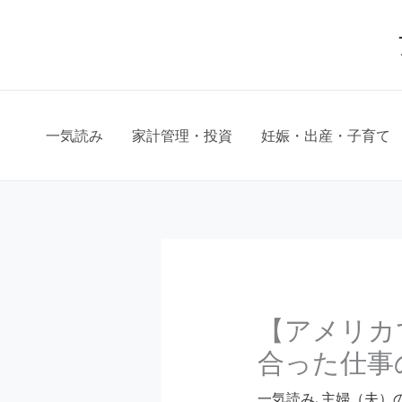
Skip
to
content
一気読み
家計管理・投資
妊娠・出産・子育て
【アメリカ
合った仕
一気読み
,
主婦（夫）