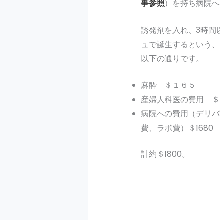
事参照
）を持ち病院へ
誘発剤を入れ、3時間
ュで誕生するという、
以下の通りです。
麻酔 ＄１６５
産婦人科医の費用 ＄
病院への費用（デリバ
費、ラボ費）＄1680
計約＄1800。