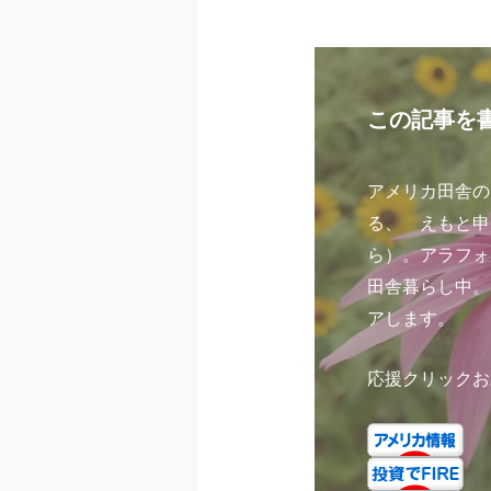
この記事を
アメリカ田舎の
る、 えもと申
ら
）。アラフォ
田舎暮らし中。
アします。
応援クリックお