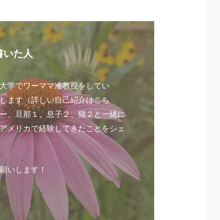
書いた人
大学でワーママ准教授をしてい
します（
詳しい自己紹介はこち
ー、旦那１、息子２、猫２と一緒に
アメリカで経験してきたことをシェ
願いします！