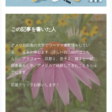
この記事を書いた人
アメリカ田舎の大学でワーママ准教授をしてい
る、 えもと申します（
詳しい自己紹介はこち
ら
）。アラフォー、旦那１、息子２、猫２と一緒に
田舎暮らし中。アメリカで経験してきたことをシェ
アします。
応援クリックお願いします！