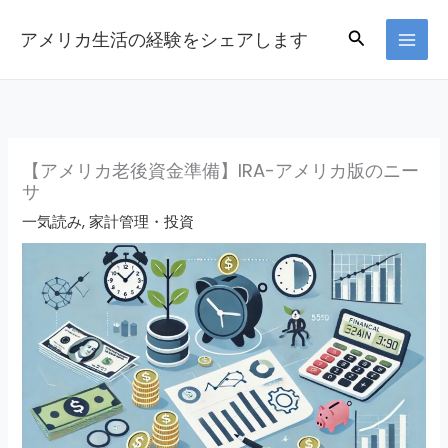
Skip
Search
アメリカ生活の経験をシェアします
to
content
【アメリカ老後資金準備】IRA-アメリカ版のニー
サ
一気読み
,
家計管理・投資