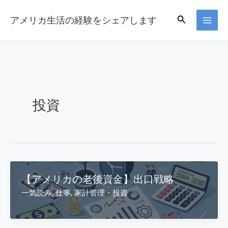
Skip
Search
アメリカ生活の経験をシェアします
to
content
投資
【アメリカの老後資金】出口戦略
一気読み
,
仕事
,
家計管理・投資