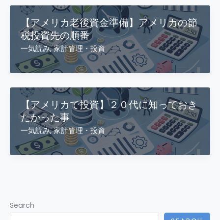
【アメリカ老後資金準備】アメリカの節
税投資先の順番
一気読み
,
家計管理・投資
【アメリカで投資】２０代に知っておき
たかった事
一気読み
,
家計管理・投資
Search