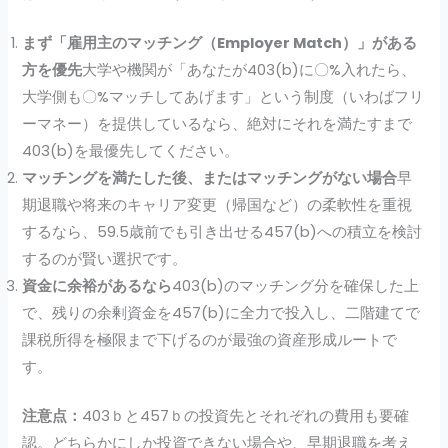
まず「雇用主のマッチング（Employer Match）」がある
方を優先
大学や機関が「あなたが403(b)に〇%入れたら、
大学側も〇%マッチしてあげます」という制度（いわばフリ
ーマネー）を提供しているなら、絶対にそれを満たすまで
403(b)を最優先してください。
マッチングを満たした後、またはマッチングがない場合
早
期退職や将来のキャリア変更（帰国など）の柔軟性を重視
するなら、59.5歳前でも引き出せる457(b)への積立を検討
するのが賢い選択です。
資金に余裕があるなら
403(b)のマッチング分を確保した上
で、残りの余剰資金を457(b)に全力で投入し、二階建てで
課税所得を極限まで下げるのが最強の資産形成ルートで
す。
注意点：
403ｂと457ｂの投資先とそれぞれの費用も要確
認。どちらかにしか投資できない場合や、早期退職を考え