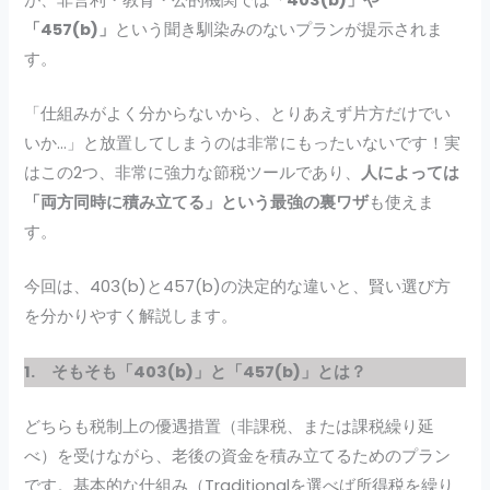
「457(b)」
という聞き馴染みのないプランが提示されま
す。
「仕組みがよく分からないから、とりあえず片方だけでい
いか…」と放置してしまうのは非常にもったいないです！実
はこの2つ、非常に強力な節税ツールであり、
人によっては
「両方同時に積み立てる」という最強の裏ワザ
も使えま
す。
今回は、403(b)と457(b)の決定的な違いと、賢い選び方
を分かりやすく解説します。
1. そもそも「403(b)」と「457(b)」とは？
どちらも税制上の優遇措置（非課税、または課税繰り延
べ）を受けながら、老後の資金を積み立てるためのプラン
です。基本的な仕組み（Traditionalを選べば所得税を繰り