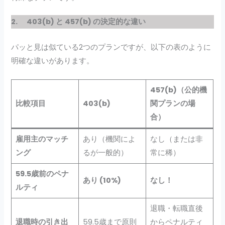
2. 403(b) と 457(b) の決定的な違い
パッと見は似ている2つのプランですが、以下の表のように
明確な違いがあります。
457(b)（公的機
比較項目
403(b)
関プランの場
合）
雇用主のマッチ
あり（機関によ
なし（または非
ング
るが一般的）
常に稀）
59.5歳前のペナ
あり (10%)
なし！
ルティ
退職・転職直後
退職時の引き出
59.5歳まで原則
からペナルティ