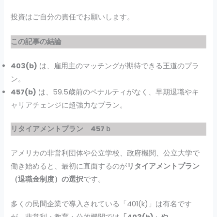
投資はご自分の責任でお願いします。
この記事の結論
403(b)
は、雇用主のマッチングが期待できる王道のプラ
ン。
457(b)
は、59.5歳前のペナルティがなく、早期退職やキ
ャリアチェンジに超強力なプラン。
リタイアメントプラン
457ｂ
アメリカの非営利団体や公立学校、政府機関、公立大学で
働き始めると、最初に直面するのが
リタイアメントプラン
（退職金制度）の選択
です。
多くの民間企業で導入されている「401(k)」は有名です
が、非営利・教育・公的機関では
「403(b)」や