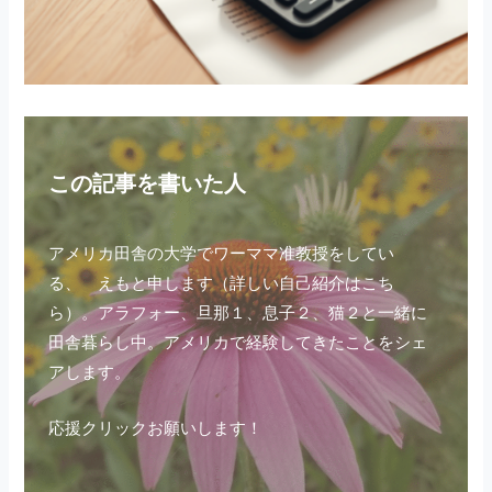
この記事を書いた人
アメリカ田舎の大学でワーママ准教授をしてい
る、 えもと申します（
詳しい自己紹介はこち
ら
）。アラフォー、旦那１、息子２、猫２と一緒に
田舎暮らし中。アメリカで経験してきたことをシェ
アします。
応援クリックお願いします！